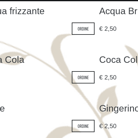
a frizzante
Acqua Bri
€
2,50
ORDINE
a Cola
Coca Col
€
2,50
ORDINE
te
Gingerin
€
2,50
ORDINE